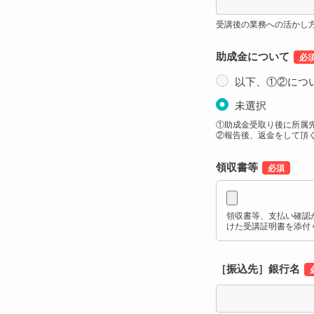
受講後の業務への活かし
助成金について
以下、①②につ
未選択
①助成金受取り後に所属
②報告後、返金をして頂
領収書等
領収書等、支払い確認
けた受講証明書を添付
［振込先］銀行名