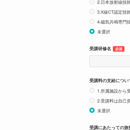
2.日本放射線技
3.X線CT認定
4.磁気共鳴専門
未選択
受講研修名
受講料の支給につい
1.所属施設から
2.受講料は自己
未選択
受講にあたっての旅