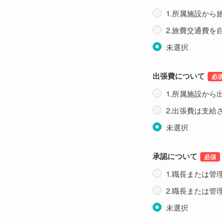
1.所属施設から
2.旅費交通費を
未選択
出張費について
1.所属施設から
2.出張費は支給
未選択
承認について
1.職長または管
2.職長または管
未選択