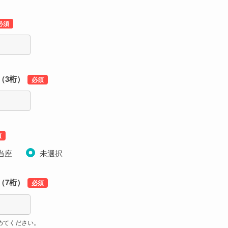
（3桁）
.当座
未選択
（7桁）
めてください。