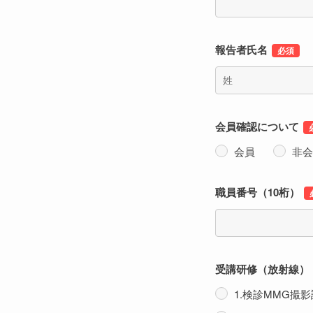
報告者氏名
会員確認について
会員
非
職員番号（10桁）
受講研修（放射線）
1.検診MMG撮